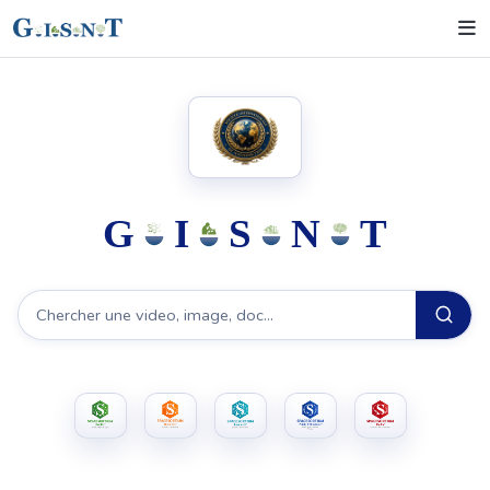
G.I.S.N.T
G
I
S
N
T
Recherche GISNT