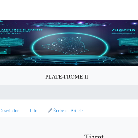
PLATE-FROME II
Description
Info
Écrire un Article
Tiaret.