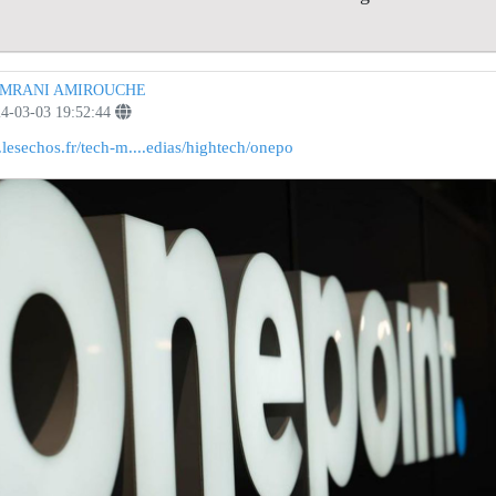
MRANI AMIROUCHE
4-03-03 19:52:44
lesechos.fr/tech-m....edias/hightech/onepo