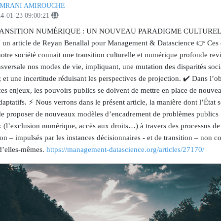
MRANI AMIROUCHE
4-01-23 09:00:21
TRANSITION NUMÉRIQUE : UN NOUVEAU PARADIGME CULTUREL
n article de Reyan Benallal pour Management & Datascience 👉 Ces 
otre société connait une transition culturelle et numérique profonde revi
sversale nos modes de vie, impliquant, une mutation des disparités soci
s ; et une incertitude réduisant les perspectives de projection. ✔️ Dans l’ob
ces enjeux, les pouvoirs publics se doivent de mettre en place de nouv
daptatifs. ⚡ Nous verrons dans le présent article, la manière dont l’État 
 de proposer de nouveaux modèles d’encadrement de problèmes publics
x (l’exclusion numérique, accès aux droits…) à travers des processus de
on – impulsés par les instances décisionnaires - et de transition – non co
d’elles-mêmes. ⁣
https://management-datascience.org/articles/27170/