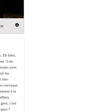
os
n. Eh bien,
mar ?) en
umains avec
où les
n bio-
ini-cerveaux
nement à la
lliers
gros, c'est
 quoi ?