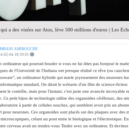
qui a des visées sur Atos, lève 500 millions d'euros | Les Ech
MRANI AMIROUCHE
4-02-04 18:59:01
n ordinateur qui pourrait bouder si vous ne lui dites pas bonjour le mati
iques de l'Université de l'Indiana ont presque réalisé ce rêve (ou cauche
inoware", un ordinateur hybride qui marie joyeusement des neurones h
informatique standard. On dirait le scénario d'un film de science-fiction 
ent le contrôle, mais pour l'instant, c'est juste une avancée incroyable e
. Ce petit bijou de technologie utilise des organoïdes cérébraux, des m
laboratoire à partir de cellules souches, qui semblent avoir pris un abon
rt pour neurones. Ces organoïdes sont placés sur des plaques avec des mi
 microscopiques, créant un pont entre le biologique et l'électronique. En 
tre cerveau avait un rendez-vous Tinder avec un ordinateur. Et devinez