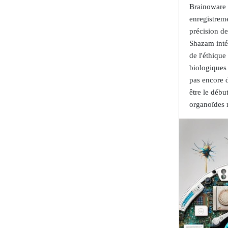
Brainoware 
enregistreme
précision d
Shazam inté
de l'éthique
biologiques
pas encore 
être le débu
organoïdes n