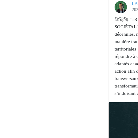
LA
202
🚀🚀🚀 "
SOCIÉTAL" u
décennies, n
manière tran
territoriale
répondre à 
adaptés et a
action afin
transversau
transformati
s’induisant 