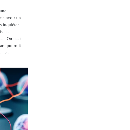
 une
me avoir un
 inquiéter
issus
es. On n'est
are pourrait
s les