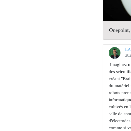
Onepoint, 
LA
202
⁣ Imaginez u
des scientif
créant "Bra
du matériel 
robots prenn
informatique
cultivés en 
salle de spo
d'électrodes
comme si vo