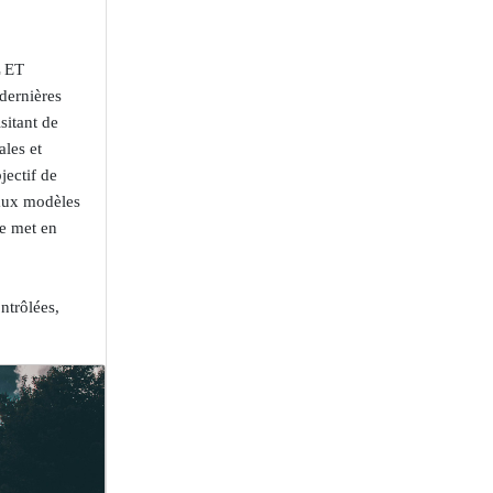
 ET
dernières
sitant de
ales et
jectif de
eaux modèles
se met en
ntrôlées,