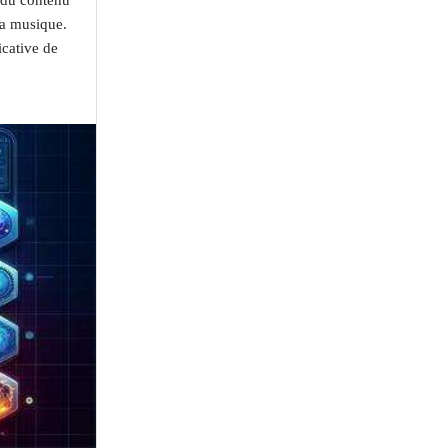
 du contenu
la musique.
icative de