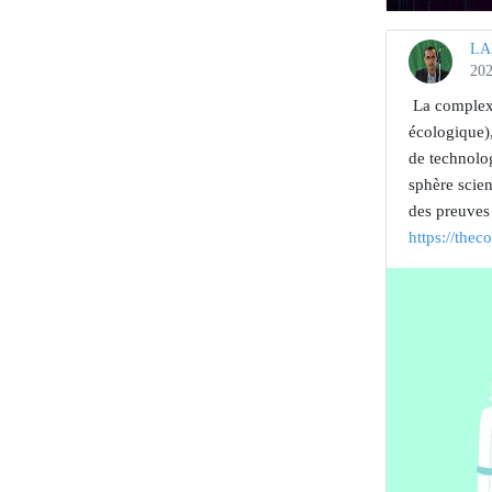
LA
202
⁣⁣ ⁣La compl
écologique),
de technolog
sphère scien
des preuves 
https://thec