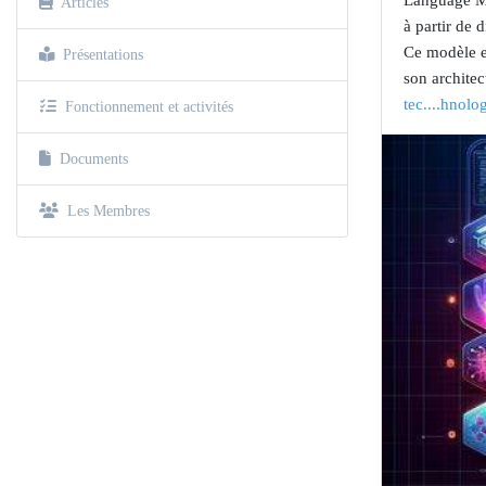
Language Mo
Articles
à partir de 
Ce modèle es
Présentations
son archite
tec....hnolo
Fonctionnement et activités
Documents
Les Membres