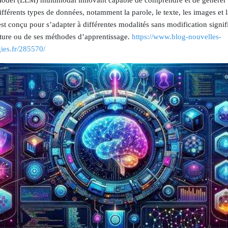
del (LLM) multimodal innovant capable de comprendre et de générer
différents types de données, notamment la parole, le texte, les images et 
t conçu pour s’adapter à différentes modalités sans modification signif
cture ou de ses méthodes d’apprentissage.
https://www.blog-nouvelles-
gies.fr/285570/